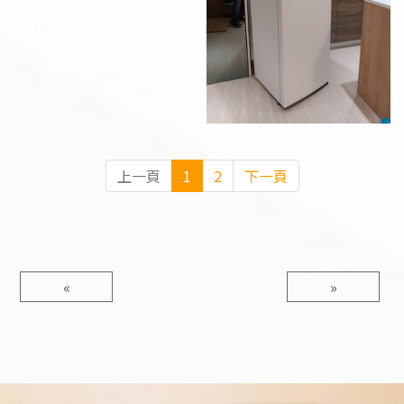
上一頁
1
2
下一頁
«
»