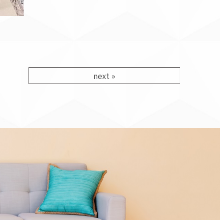
next
»