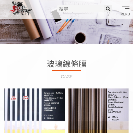
tog
nav
704 細白線
705 黑條碼
玻璃線條膜
CASE