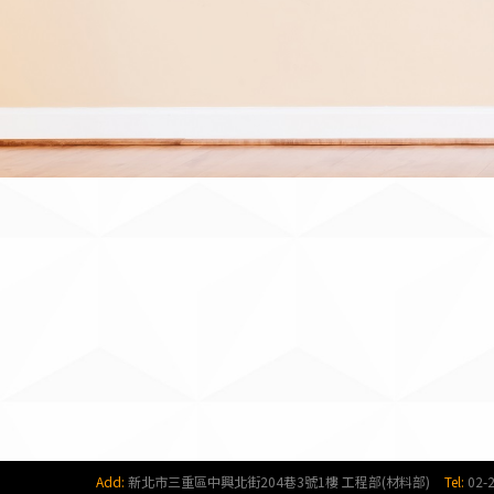
Add:
新北市三重區中興北街204巷3號1樓 工程部(材料部)
Tel:
02-