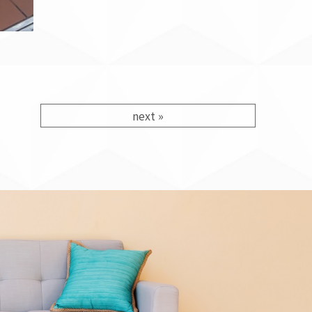
next
»