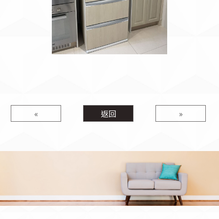
«
返回
»