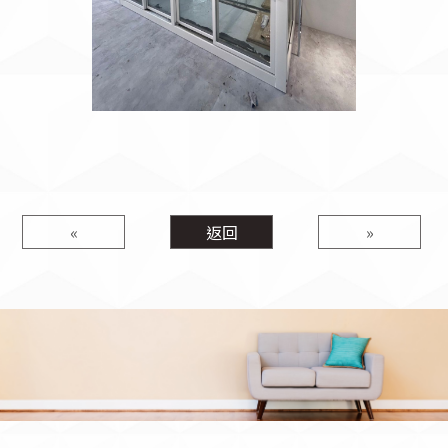
«
返回
»