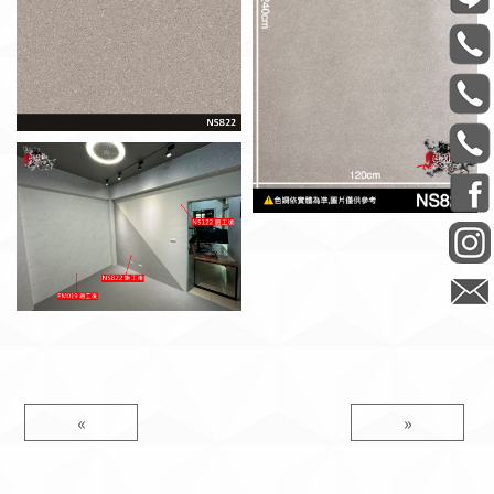
13 牆壁
«
»