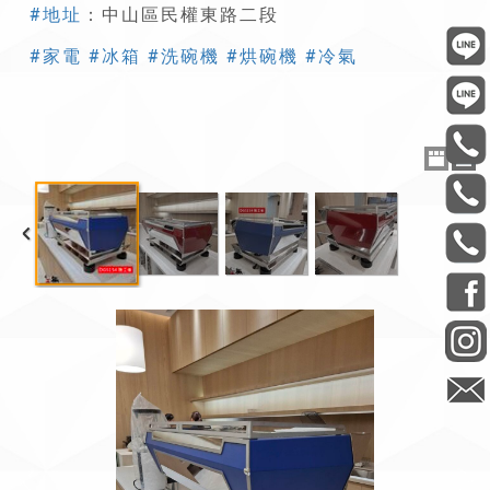
#地址
：中山區民權東路二段
#家電
#冰箱
#洗碗機
#烘碗機
#冷氣